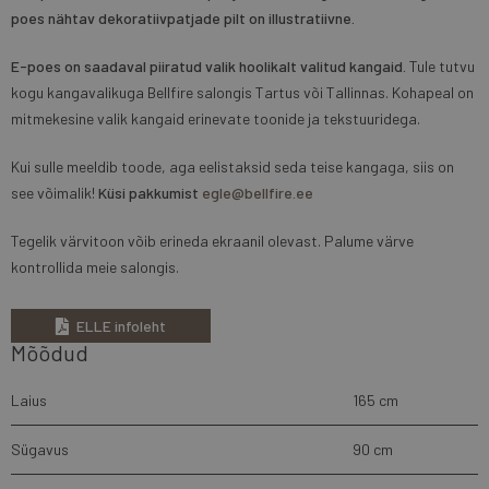
poes nähtav dekoratiivpatjade pilt on illustratiivne.
E-poes on saadaval piiratud valik hoolikalt valitud kangaid.
Tule tutvu
kogu kangavalikuga Bellfire salongis Tartus või Tallinnas. Kohapeal on
mitmekesine valik kangaid erinevate toonide ja tekstuuridega.
Kui sulle meeldib toode, aga eelistaksid seda teise kangaga, siis on
see võimalik!
Küsi pakkumist
egle@bellfire.ee
Tegelik värvitoon võib erineda ekraanil olevast. Palume värve
kontrollida meie salongis.
ELLE infoleht
Mõõdud
Laius
165 cm
Sügavus
90 cm