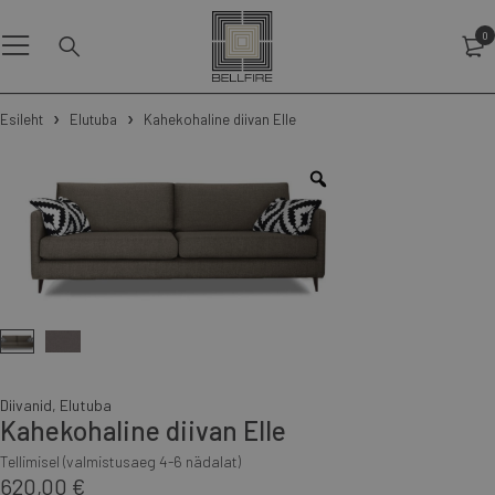
0
Esileht
Elutuba
Kahekohaline diivan Elle
Diivanid
,
Elutuba
Kahekohaline diivan Elle
Tellimisel (valmistusaeg 4-6 nädalat)
620,00
€