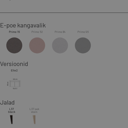
E-poe kangavalik
Primo 16
Primo 52
Primo 84
Primo 96
Versioonid
Elle 2
Jalad
L37
L37 oak
black
stain