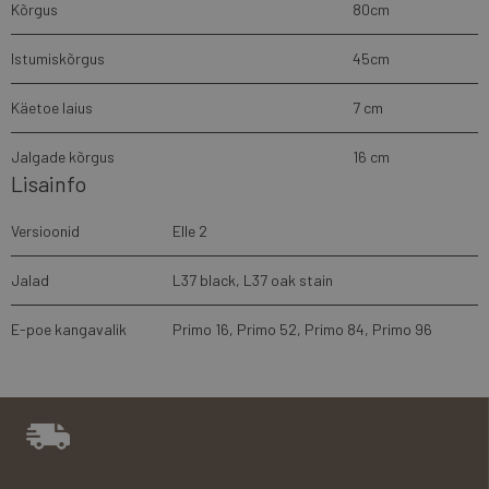
Kõrgus
80cm
Istumiskõrgus
45cm
Käetoe laius
7 cm
Jalgade kõrgus
16 cm
Lisainfo
Versioonid
Elle 2
Jalad
L37 black, L37 oak stain
E-poe kangavalik
Primo 16
,
Primo 52
,
Primo 84
,
Primo 96