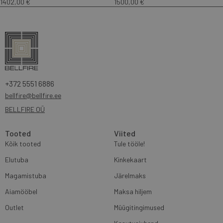
1402,00
€
1500,00
€
+372 5551 6886
bellfire@bellfire.ee
BELLFIRE OÜ
Tooted
Viited
Kõik tooted
Tule tööle!
Elutuba
Kinkekaart
Magamistuba
Järelmaks
Aiamööbel
Maksa hiljem
Outlet
Müügitingimused