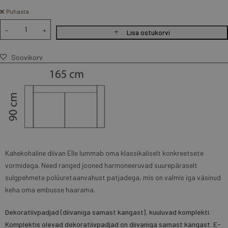
Puhasta
Lisa ostukorvi
Soovikorv
Kahekohaline diivan Elle lummab oma klassikaliselt konkreetsete
vormidega. Need ranged jooned harmoneeruvad suurepäraselt
sulgpehmete polüuretaanvahust patjadega, mis on valmis iga väsinud
keha oma embusse haarama.
Dekoratiivpadjad (diivaniga samast kangast), kuuluvad komplekti.
Komplektis olevad dekoratiivpadjad on diivaniga samast kangast. E-